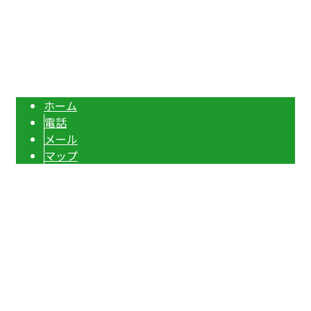
西部アトムライナー株式会社は熊本県熊本市の道路・駐車場ライン業者で
す｜求人中
Copyright © 西部アトムライナー株式会社. All rights reserved.
ホーム
電話
メール
マップ